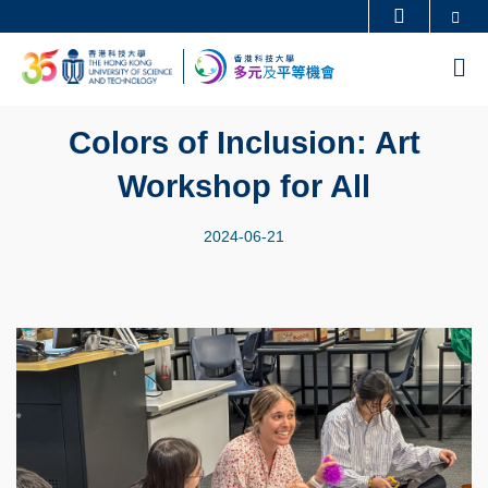
Skip
Se
更多科大概覽
to
科大新聞
學術部門索引
M
main
生活@科大
圖書館
content
校園地圖及指南
工作@科大
Colors of Inclusion: Art
教授簡錄
認識科大
Workshop for All
2024-06-21
Image