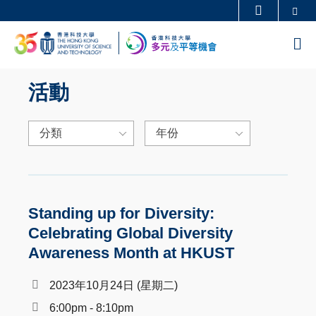
Skip
Se
更多科大概覽
to
科大新聞
學術部門索引
M
main
生活@科大
圖書館
content
校園地圖及指南
工作@科大
活動
教授簡錄
認識科大
分類
年份
Standing up for Diversity:
Celebrating Global Diversity
Awareness Month at HKUST
2023年10月24日 (星期二)
6:00pm - 8:10pm