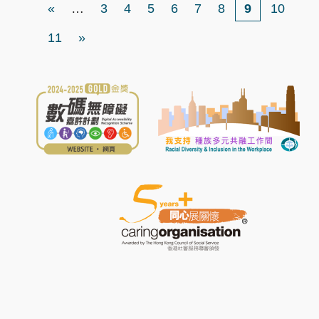
First
頁
頁
頁
頁
頁
頁
頁
«
…
3
4
5
6
7
8
目
9
10
page
面
面
面
面
面
面
面
前
頁
11
Last
»
頁
面
page
面