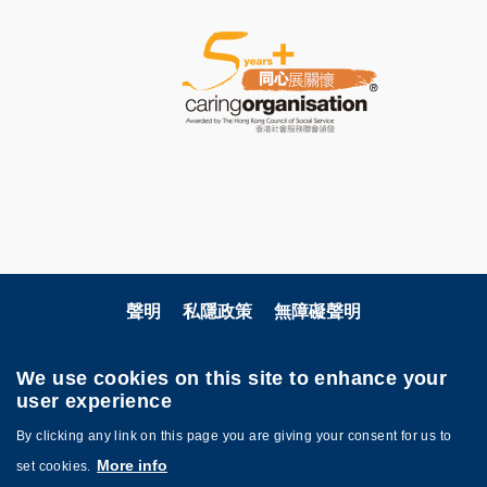
聲明
私隱政策
無障礙聲明
關注科大
We use cookies on this site to enhance your
user experience
By clicking any link on this page you are giving your consent for us to
More info
set cookies.