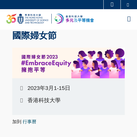
Skip
Se
更多科大概覽
to
科大新聞
學術部門索引
M
main
生活@科大
圖書館
content
國際婦女節
校園地圖及指南
工作@科大
教授簡錄
認識科大
2023年3月1-15日
香港科技大學
加到
行事曆